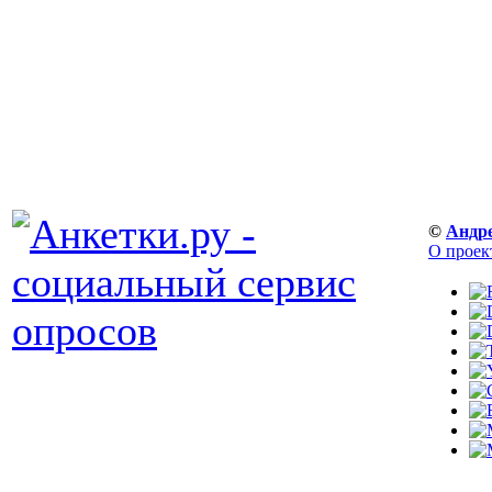
©
Андр
О проек