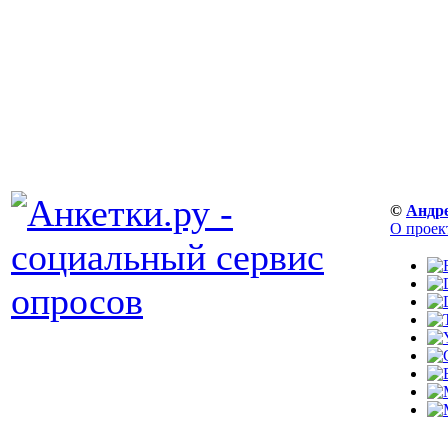
©
Андр
О проек