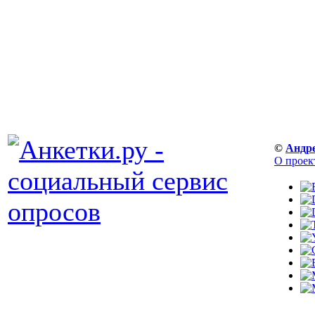
©
Андр
О проек