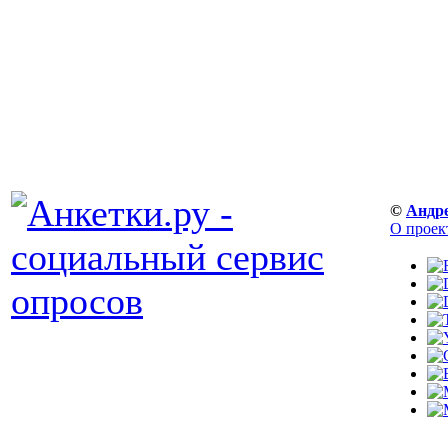
©
Андр
О проек