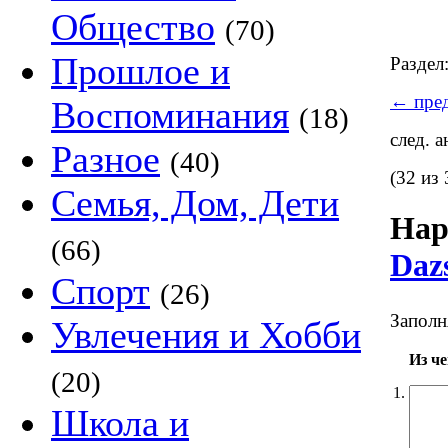
Общество
(70)
Прошлое и
Раздел
←
пред
Воспоминания
(18)
след. 
Разное
(40)
(32 из 
Семья, Дом, Дети
На
(66)
Daz
Спорт
(26)
Заполн
Увлечения и Хобби
Из ч
(20)
1.
Школа и