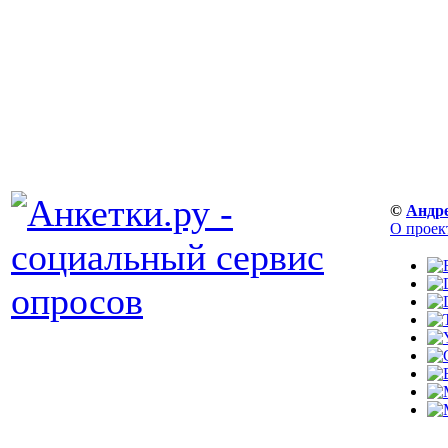
©
Андр
О проек