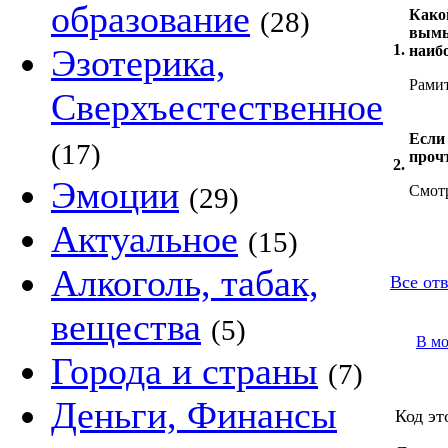
образование
(28)
Како
вымы
1.
Эзотерика,
наиб
Рами
Сверхъестественное
Если 
(17)
прочт
2.
Эмоции
(29)
Смот
Актуальное
(15)
Алкоголь, табак,
Все от
вещества
(5)
В м
Города и страны
(7)
Деньги, Финансы
Код эт