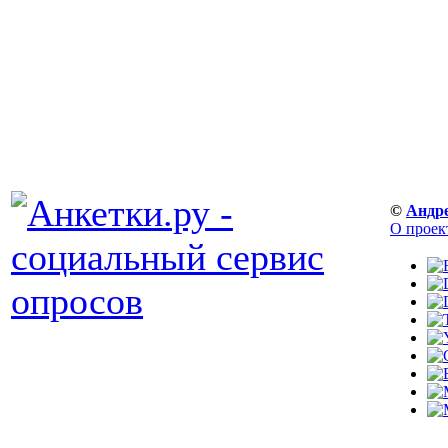
©
Андр
О проек