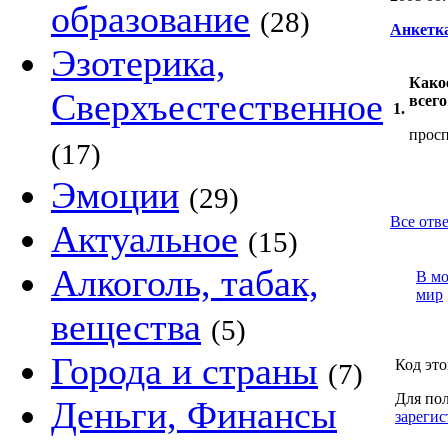
образование
(28)
Анкетк
Эзотерика,
Како
Сверхъестественное
всего
1.
прос
(17)
Эмоции
(29)
Все отв
Актуальное
(15)
Алкоголь, табак,
В м
мир
вещества
(5)
Города и страны
Код это
(7)
Для пол
Деньги, Финансы
зарегис