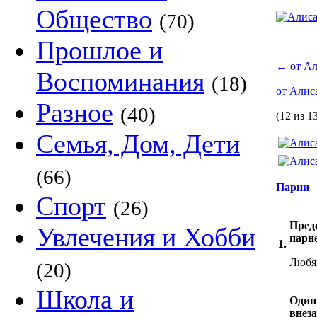
Общество
(70)
Прошлое и
←
от Ал
Воспоминания
(18)
от Алис
Разное
(40)
(12 из 1
Семья, Дом, Дети
(66)
Парни
Спорт
(26)
Предс
Увлечения и Хобби
парн
1.
Любя
(20)
Школа и
Один 
внез