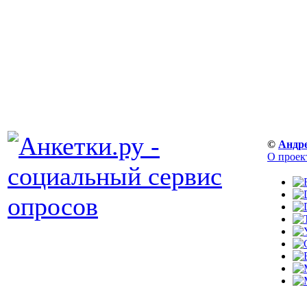
©
Андр
О проек