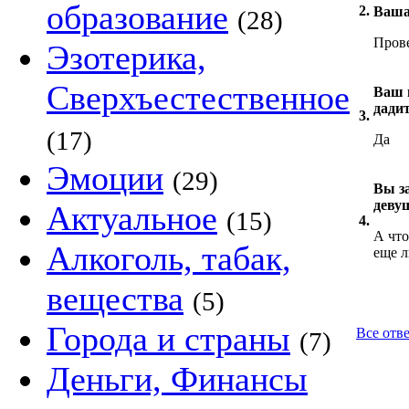
образование
2.
Ваша
(28)
Пров
Эзотерика,
Сверхъестественное
Ваш п
дади
3.
(17)
Да
Эмоции
(29)
Вы з
деву
Актуальное
(15)
4.
А что
Алкоголь, табак,
еще л
вещества
(5)
Города и страны
Все отв
(7)
Деньги, Финансы