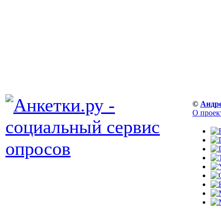
©
Андр
О проек