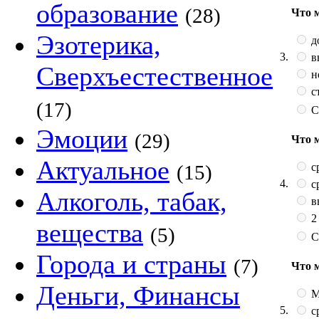
образование
(28)
Что 
Эзотерика,
д
3.
в
Сверхъестественное
н
с
(17)
С
Эмоции
(29)
Что 
Актуальное
с
(15)
4.
с
Алкоголь, табак,
в
2
вещества
(5)
С
Города и страны
(7)
Что 
Деньги, Финансы
М
5.
с