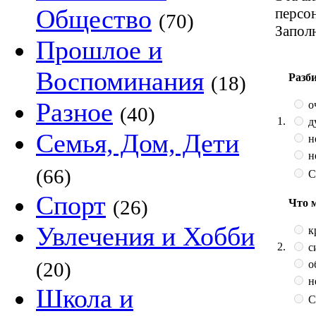
Общество
персо
(70)
Запол
Прошлое и
Воспоминания
Разб
(18)
Разное
о
(40)
1.
д
Семья, Дом, Дети
н
н
(66)
С
Спорт
(26)
Что 
Увлечения и Хобби
к
2.
с
о
(20)
н
Школа и
С