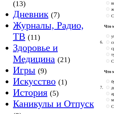
(13)
в
ж
Дневник
(7)
С
Журналы, Радио,
Что 
ТВ
(11)
у
6.
с
Здоровье и
с
т
Медицина
(21)
С
Игры
(9)
Что 
Искусство
(1)
б
7.
д
История
(5)
а
м
Каникулы и Отпуск
С