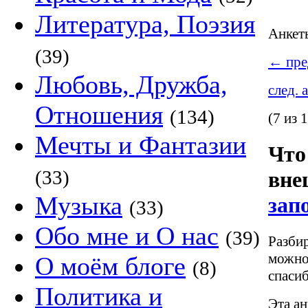
Литература, Поэзия
Анке
(39)
←
пре
Любовь, Дружба,
след. 
Отношения
(134)
(7 из 
Мечты и Фантазии
Что
(33)
вне
Музыка
зап
(33)
Обо мне и О нас
(39)
Разбир
можно
О моём блоге
(8)
спасиб
Политика и
Эта ан