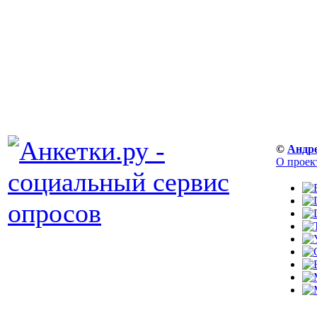
©
Андр
О проек