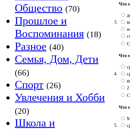
Что 
Общество
(70)
д
Прошлое и
3.
в
н
Воспоминания
(18)
с
Разное
С
(40)
Семья, Дом, Дети
Что 
с
(66)
4.
с
в
Спорт
(26)
2
Увлечения и Хобби
С
Что 
(20)
М
Школа и
5.
с