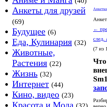
(40)
Анкеты для друзей
Анкетк
Анке
(69)
Будущее
←
пре
(6)
след.
Еда, Кулинария
(32)
(7 из 
Животные,
Что
Растения
(22)
вне
Жизнь
(32)
Sm1
Интернет
(44)
зап
Кино, видео
(23)
Разби
Красота и Мода
(32)
верно