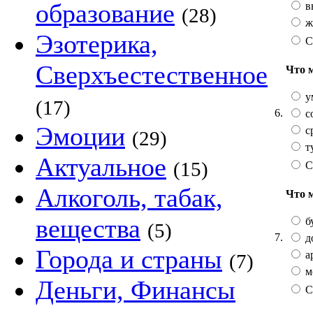
образование
в
(28)
ж
Эзотерика,
С
Сверхъестественное
Что 
у
(17)
6.
с
Эмоции
с
(29)
т
Актуальное
(15)
С
Алкоголь, табак,
Что 
вещества
б
(5)
7.
д
Города и страны
а
(7)
м
Деньги, Финансы
С