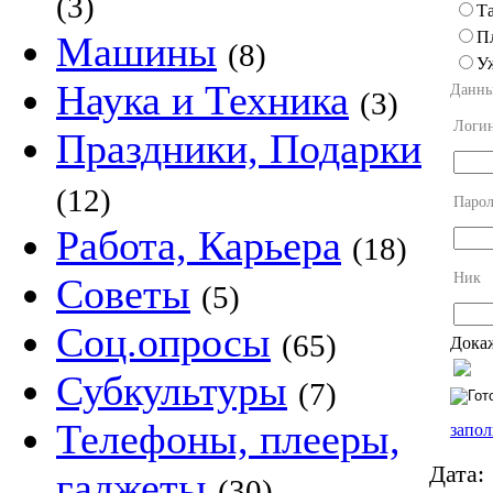
(3)
Та
П
Машины
(8)
У
Наука и Техника
Данны
(3)
Логи
Праздники, Подарки
(12)
Парол
Работа, Карьера
(18)
Ник
Советы
(5)
Соц.опросы
(65)
Докаж
Субкультуры
(7)
Телефоны, плееры,
запол
Дата:
гаджеты
(30)