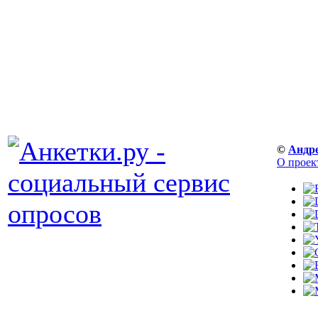
©
Андр
О проек