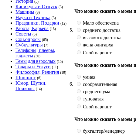
История
(5)
Каникулы и Отпуск
(3)
Что можно сказать о моем 
Машины
(8)
Наука и Техника
(3)
Мало обеспечена
Праздники, Подарки
(12)
Работа, Карьера
(18)
5.
среднего достатка
Советы
(5)
высокого достатка
Соц.опросы
(65)
жена олигарха
Субкультуры
(7)
Телефоны, плееры,
Свой вариант
гаджеты
(30)
Темы для взрослых
(15)
Что можно сказать о моем 
Товары и Услуги
(11)
Философия, Религия
(19)
умная
Шоппинг
(6)
Юмор, Шутки,
6.
сообразительная
Приколы
(14)
среднего ума
туповатая
Свой вариант
Что можно сказать о моем 
бухгалтер/менеджер