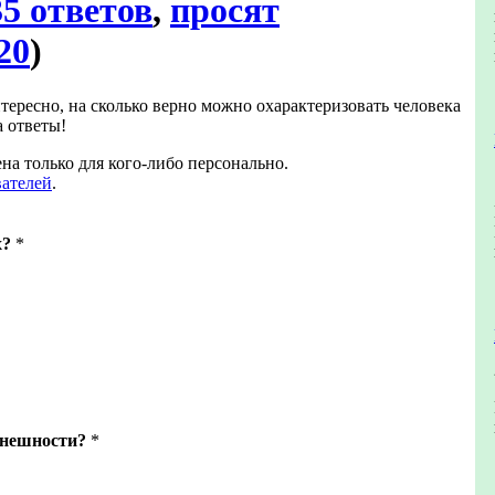
35 ответов
,
просят
20
)
тересно, на сколько верно можно охарактеризовать человека
а ответы!
на только для кого-либо персонально.
вателей
.
х?
*
внешности?
*