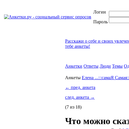
Логин
Пароль
Расскажи о себе и своих увлече
тебе анкеты!
Анкетки
Ответы
Люди
Темы
Од
Анкеты
Елена ...:::самаЯ Самая:::
←
пред. анкета
след. анкета
→
(7 из 18)
Что можно сказ