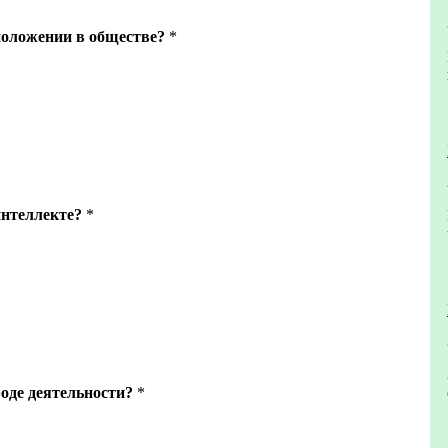
положении в обществе?
*
интеллекте?
*
роде деятельности?
*