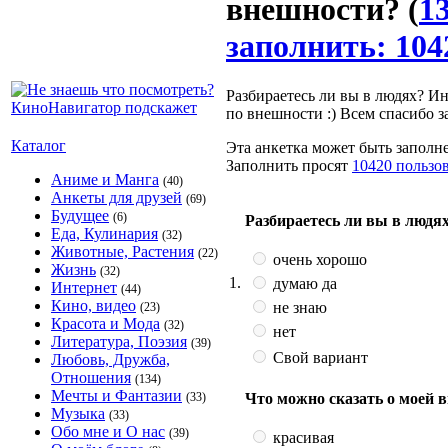
внешности?
(
1
заполнить: 104
Разбираетесь ли вы в людях? Ин
по внешности :) Всем спасибо з
Каталог
Эта анкетка может быть заполне
Заполнить просят
10420 пользо
Аниме и Манга
(40)
Анкеты для друзей
(69)
Будущее
(6)
Разбираетесь ли вы в людя
Еда, Кулинария
(32)
Животные, Растения
(22)
очень хорошо
Жизнь
(32)
1.
думаю да
Интернет
(44)
Кино, видео
не знаю
(23)
Красота и Мода
(32)
нет
Литература, Поэзия
(39)
Свой вариант
Любовь, Дружба,
Отношения
(134)
Мечты и Фантазии
Что можно сказать о моей 
(33)
Музыка
(33)
Обо мне и О нас
(39)
красивая