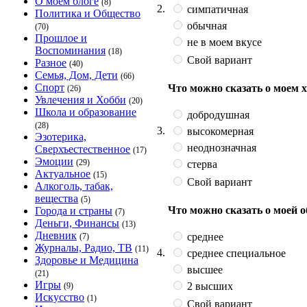
О моём блоге
(8)
2.
симпатичная
Политика и Общество
обычная
(70)
Прошлое и
не в моем вкусе
Воспоминания
(18)
Свой вариант
Разное
(40)
Семья, Дом, Дети
(66)
Спорт
Что можно сказать о моем 
(26)
Увлечения и Хобби
(20)
Школа и образование
добродушная
(28)
3.
высокомерная
Эзотерика,
неоднозначная
Сверхъестественное
(17)
Эмоции
(29)
стерва
Актуальное
(15)
Свой вариант
Алкоголь, табак,
вещества
(5)
Что можно сказать о моей 
Города и страны
(7)
Деньги, Финансы
(13)
Дневник
среднее
(7)
Журналы, Радио, ТВ
(11)
4.
среднее специальное
Здоровье и Медицина
высшее
(21)
Игры
2 высших
(9)
Искусство
(1)
Свой вариант