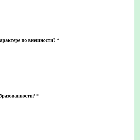
характере по внешности?
*
образованности?
*