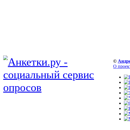
©
Андр
О проек