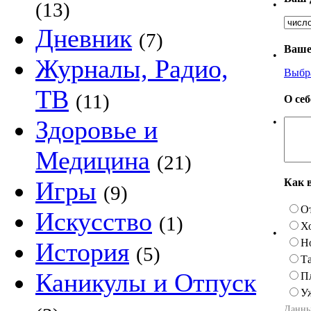
•
(13)
Дневник
(7)
Ваше
•
Журналы, Радио,
Выбр
ТВ
(11)
О се
Здоровье и
•
Медицина
(21)
Как 
Игры
(9)
О
Искусство
(1)
Х
•
Н
История
(5)
Та
Каникулы и Отпуск
П
У
Данны