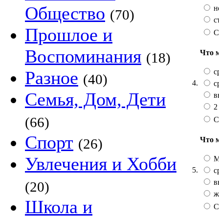
Общество
н
(70)
с
Прошлое и
С
Воспоминания
Что 
(18)
с
Разное
(40)
4.
с
Семья, Дом, Дети
в
2
(66)
С
Спорт
Что 
(26)
Увлечения и Хобби
М
5.
с
в
(20)
ж
Школа и
С