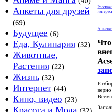
(40)
Расскаж
Анкеты для друзей
интерес
(69)
Анкетк
Будущее
(6)
Что
Еда, Кулинария
(32)
вне
Животные,
Acs
Растения
(22)
зап
Жизнь
(32)
Разби
Интернет
(44)
верно
Всем 
Кино, видео
(23)
Запол
Красота и Мода
(32)