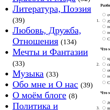
Разб
Литература, Поэзия
о
(39)
1.
д
н
Любовь, Дружба,
н
Отношения
С
(134)
Мечты и Фантазии
Что 
к
(33)
2.
с
о
Музыка
(33)
н
Обо мне и О нас
С
(39)
О моём блоге
Что 
(8)
д
Политика и
3.
в