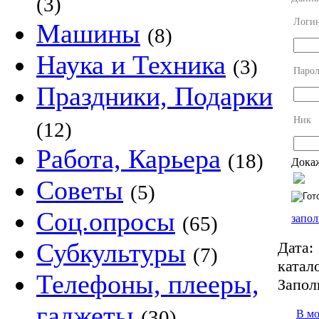
(3)
Логи
Машины
(8)
Наука и Техника
(3)
Парол
Праздники, Подарки
Ник
(12)
Работа, Карьера
(18)
Докаж
Советы
(5)
Соц.опросы
запол
(65)
Субкультуры
Дата:
(7)
катало
Телефоны, плееры,
Запол
гаджеты
(30)
В м