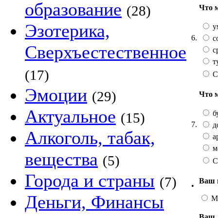
образование
(28)
Что 
Эзотерика,
у
6.
с
Сверхъестественное
с
т
(17)
С
Эмоции
(29)
Что 
Актуальное
б
(15)
7.
д
Алкоголь, табак,
а
м
вещества
(5)
С
Города и страны
(7)
Ваш 
•
Деньги, Финансы
М
Ваш 