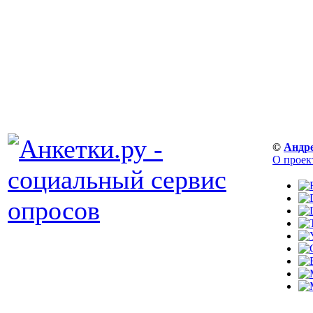
©
Андр
О проек