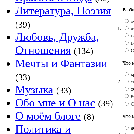
Литература, Поэзия
Разб
о
(39)
1.
д
Любовь, Дружба,
н
н
Отношения
(134)
С
Мечты и Фантазии
Что 
к
(33)
2.
с
Музыка
(33)
о
н
Обо мне и О нас
(39)
С
О моём блоге
(8)
Что 
Политика и
д