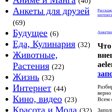
(40)
Анкеты для друзей
Расскаж
интерес
(69)
Будущее
(6)
Анкетк
Еда, Кулинария
(32)
Что
Животные,
вне
aele
Растения
(22)
зап
Жизнь
(32)
Интернет
Разби
(44)
верно
Кино, видео
(23)
Всем 
Красота и Мода
(32)
Запол