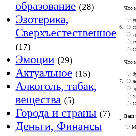
образование
(28)
Что 
Эзотерика,
у
6.
с
Сверхъестественное
с
т
(17)
С
Эмоции
(29)
Что 
Актуальное
(15)
б
7.
д
Алкоголь, табак,
а
вещества
м
(5)
С
Города и страны
(7)
Ваш 
•
Деньги, Финансы
М