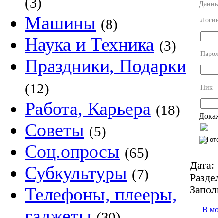
(3)
Данны
Машины
Логи
(8)
Наука и Техника
(3)
Парол
Праздники, Подарки
(12)
Ник
Работа, Карьера
(18)
Докаж
Советы
(5)
Соц.опросы
(65)
Дата:
Субкультуры
(7)
Разде
Запол
Телефоны, плееры,
В м
гаджеты
(30)