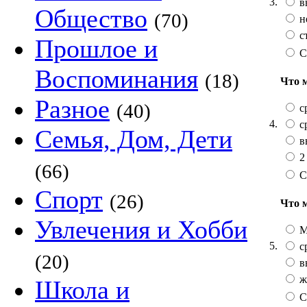
3.
в
Общество
(70)
н
с
Прошлое и
С
Воспоминания
(18)
Что 
Разное
(40)
с
4.
с
Семья, Дом, Дети
в
2
(66)
С
Спорт
(26)
Что 
Увлечения и Хобби
М
5.
с
(20)
в
ж
Школа и
С