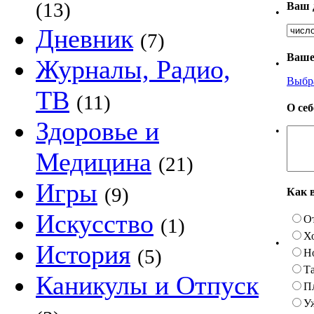
(13)
Ваш 
•
Дневник
(7)
Ваше
Журналы, Радио,
•
Выбр
ТВ
(11)
О се
Здоровье и
•
Медицина
(21)
Игры
(9)
Как 
Искусство
О
(1)
Х
•
История
(5)
Н
Та
Каникулы и Отпуск
П
У