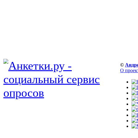
©
Андр
О проек