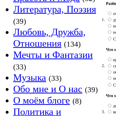
Разб
Литература, Поэзия
о
(39)
1.
д
н
Любовь, Дружба,
н
С
Отношения
(134)
Что 
Мечты и Фантазии
к
(33)
2.
с
о
Музыка
(33)
н
С
Обо мне и О нас
(39)
Что 
О моём блоге
(8)
д
Политика и
3.
в