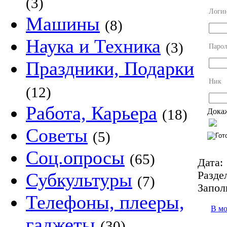
(3)
Логи
Машины
(8)
Наука и Техника
(3)
Парол
Праздники, Подарки
Ник
(12)
Работа, Карьера
(18)
Докаж
Советы
(5)
Соц.опросы
(65)
Дата:
Разде
Субкультуры
(7)
Запол
Телефоны, плееры,
В м
гаджеты
(30)