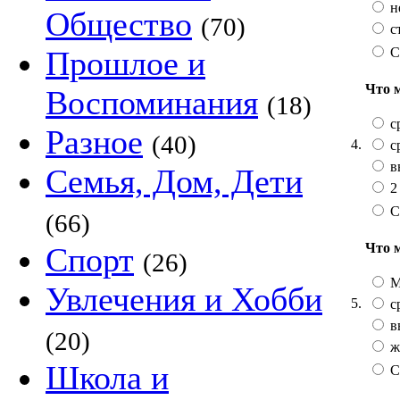
н
Общество
(70)
с
С
Прошлое и
Что 
Воспоминания
(18)
с
Разное
(40)
4.
с
в
Семья, Дом, Дети
2
С
(66)
Что 
Спорт
(26)
М
Увлечения и Хобби
5.
с
в
(20)
ж
Школа и
С