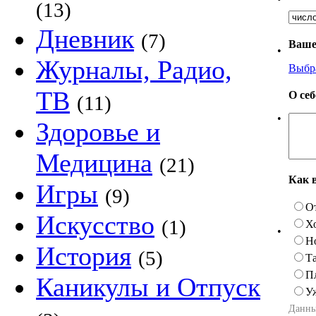
(13)
Дневник
(7)
Ваше
•
Журналы, Радио,
Выбр
ТВ
О се
(11)
•
Здоровье и
Медицина
(21)
Как 
Игры
(9)
О
Искусство
(1)
Х
•
Н
История
(5)
Та
П
Каникулы и Отпуск
У
Данны