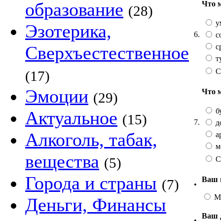
образование
Что 
(28)
у
Эзотерика,
6.
с
с
Сверхъестественное
т
С
(17)
Эмоции
Что 
(29)
б
Актуальное
(15)
7.
д
Алкоголь, табак,
а
м
вещества
С
(5)
Города и страны
Ваш 
(7)
•
М
Деньги, Финансы
Ваш 
•