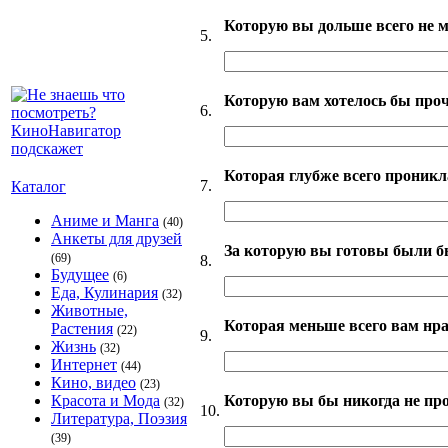
Которую вы дольше всего не м
5.
Которую вам хотелось бы про
6.
Которая глубже всего проникл
7.
Каталог
Аниме и Манга
(40)
Анкеты для друзей
За которую вы готовы были б
(69)
8.
Будущее
(6)
Еда, Кулинария
(32)
Животные,
Которая меньше всего вам нр
Растения
(22)
9.
Жизнь
(32)
Интернет
(44)
Кино, видео
(23)
Которую вы бы никогда не пр
Красота и Мода
(32)
10.
Литература, Поэзия
(39)