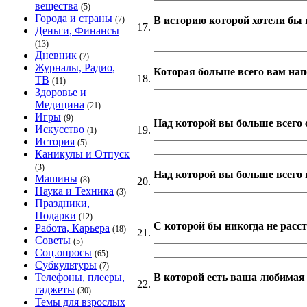
вещества
(5)
Города и страны
В историю которой хотели бы 
(7)
17.
Деньги, Финансы
(13)
Дневник
(7)
Журналы, Радио,
Которая больше всего вам на
18.
ТВ
(11)
Здоровье и
Медицина
(21)
Игры
(9)
Над которой вы больше всего 
Искусство
19.
(1)
История
(5)
Каникулы и Отпуск
(3)
Над которой вы больше всего
Машины
(8)
20.
Наука и Техника
(3)
Праздники,
Подарки
(12)
С которой бы никогда не расс
Работа, Карьера
(18)
21.
Советы
(5)
Соц.опросы
(65)
Субкультуры
(7)
В которой есть ваша любимая 
Телефоны, плееры,
22.
гаджеты
(30)
Темы для взрослых