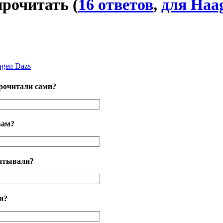
 прочитать
(
16 ответов
,
для Haa
agen Dazs
рочитали сами?
вам?
читывали?
и?