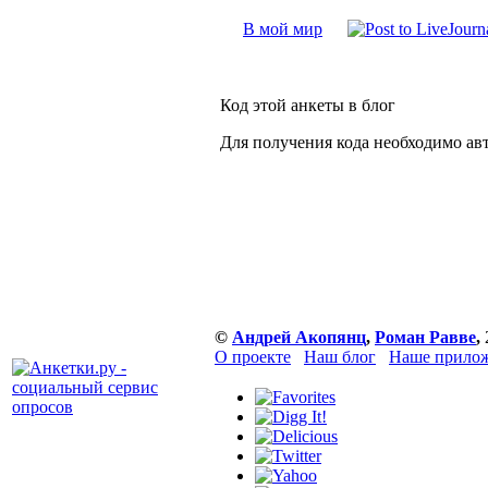
В мой мир
Код этой анкеты в блог
Для получения кода необходимо ав
©
Андрей Акопянц
,
Роман Равве
,
О проекте
Наш блог
Наше прилож