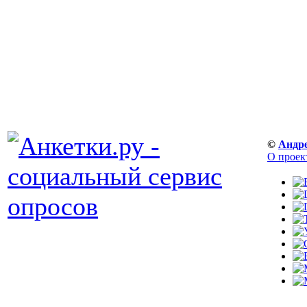
©
Андр
О проек