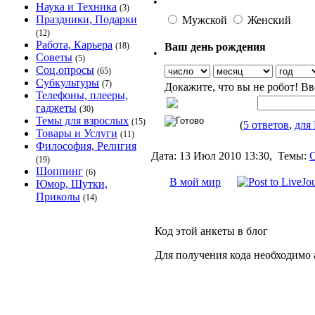
•
Наука и Техника
(3)
Праздники, Подарки
Мужской
Женский
(12)
Работа, Карьера
Ваш день рождения
(18)
•
Советы
(5)
Соц.опросы
(65)
Субкультуры
(7)
Докажите, что вы не робот! В
Телефоны, плееры,
гаджеты
(30)
Темы для взрослых
(15)
(
5 ответов
,
для
Товары и Услуги
(11)
Философия, Религия
Дата:
13 Июл 2010 13:30,
Темы:
(19)
Шоппинг
(6)
В мой мир
Юмор, Шутки,
Приколы
(14)
Код этой анкеты в блог
Для получения кода необходимо 