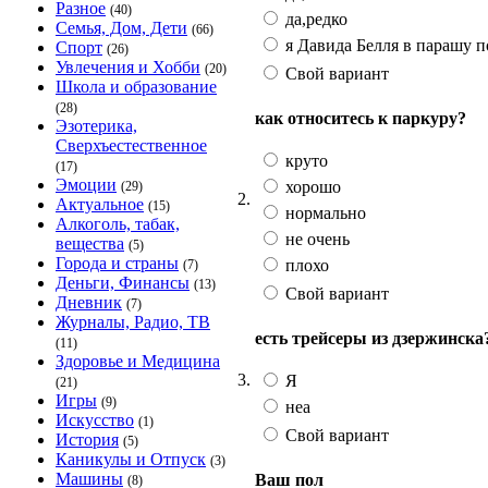
Разное
(40)
да,редко
Семья, Дом, Дети
(66)
я Давида Белля в парашу п
Спорт
(26)
Увлечения и Хобби
(20)
Свой вариант
Школа и образование
(28)
как относитесь к паркуру?
Эзотерика,
Сверхъестественное
круто
(17)
Эмоции
хорошо
(29)
2.
Актуальное
(15)
нормально
Алкоголь, табак,
не очень
вещества
(5)
Города и страны
плохо
(7)
Деньги, Финансы
(13)
Свой вариант
Дневник
(7)
Журналы, Радио, ТВ
есть трейсеры из дзержинска
(11)
Здоровье и Медицина
3.
Я
(21)
Игры
(9)
неа
Искусство
(1)
Свой вариант
История
(5)
Каникулы и Отпуск
(3)
Машины
Ваш пол
(8)