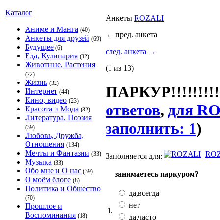
Каталог
Анкеты
ROZАLI
Аниме и Манга
(40)
←
пред. анкета
Анкеты для друзей
(69)
Будущее
(6)
след. анкета
→
Еда, Кулинария
(32)
Животные, Растения
(1 из 13)
(22)
Жизнь
(32)
ПАРКУР!!!!!!!!!!!!
Интернет
(44)
Кино, видео
(23)
ответов
,
для RO
Красота и Мода
(32)
Литература, Поэзия
заполнить: 1
)
(39)
Любовь, Дружба,
Отношения
(134)
Мечты и Фантазии
ROZ
(33)
Заполняется для:
Музыка
(33)
Обо мне и О нас
(39)
занимаетесь паркуром?
О моём блоге
(8)
Политика и Общество
да,всегда
(70)
нет
Прошлое и
1.
Воспоминания
(18)
да,часто