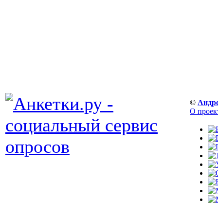
©
Андр
О проек