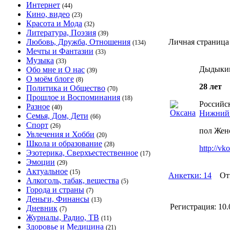
Интернет
(44)
Кино, видео
(23)
Красота и Мода
(32)
Литература, Поэзия
(39)
Любовь, Дружба, Отношения
Личная страница
(134)
Мечты и Фантазии
(33)
Музыка
(33)
Дыдыкин
Обо мне и О нас
(39)
О моём блоге
(8)
28 лет
Политика и Общество
(70)
Прошлое и Воспоминания
(18)
Российск
Разное
(40)
Нижний
Семья, Дом, Дети
(66)
Спорт
(26)
пол Жен
Увлечения и Хобби
(20)
Школа и образование
(28)
http://vk
Эзотерика, Сверхъестественное
(17)
Эмоции
(29)
Актуальное
(15)
Анкетки: 14
Отве
Алкоголь, табак, вещества
(5)
Города и страны
(7)
Деньги, Финансы
(13)
Регистрация:
10.
Дневник
(7)
Журналы, Радио, ТВ
(11)
Здоровье и Медицина
(21)