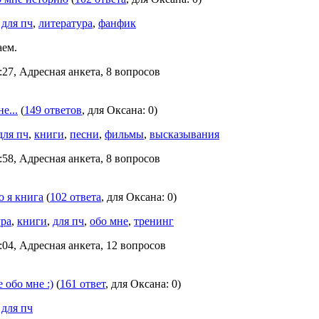
,
для пч
,
литература
,
фанфик
аем.
:27, Адресная анкета, 8 вопросов
е...
(
149 ответов
, для Oксана: 0)
для пч
,
книги
,
песни
,
фильмы
,
высказывания
:58, Адресная анкета, 8 вопросов
о я книга
(
102 ответа
, для Oксана: 0)
ура
,
книги
,
для пч
,
обо мне
,
тренинг
:04, Адресная анкета, 12 вопросов
 обо мне :)
(
161 ответ
, для Oксана: 0)
,
для пч