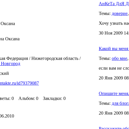
АнКеТа ДлЯ Др
Темы:
доверие
Хочу узнать на
 Oксана
30 Ноя 2009 14
а Oксана
Какой вы меня
ая Федерация / Нижегородская область /
Темы:
обо мне
 Новгород
если вам не сл
ский
20 Янв 2009 08
ontakte.ru/id79379087
Опишите меня.
ты: 0 Альбом: 0 Закладки: 0
Темы:
для блог
20 Янв 2009 08
06.2010
Расскажите об