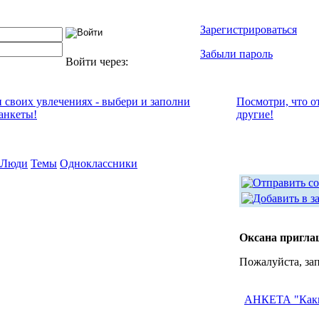
Зарегистрироваться
Забыли пароль
Войти через:
и своих увлечениях - выбери и заполни
Посмотри, что о
анкеты!
другие!
Люди
Темы
Одноклассники
Oксана пригла
Пожалуйста, за
АНКЕТА "Каки