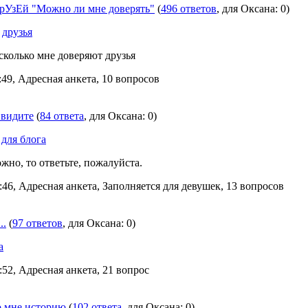
УзЕй "Можно ли мне доверять"
(
496 ответов
, для Oксана: 0)
,
друзья
сколько мне доверяют друзья
:49, Адресная анкета, 10 вопросов
 видите
(
84 ответа
, для Oксана: 0)
,
для блога
ожно, то ответьте, пожалуйста.
:46, Адресная анкета, Заполняется для девушек, 13 вопросов
..
(
97 ответов
, для Oксана: 0)
а
:52, Адресная анкета, 21 вопрос
о мне историю
(
102 ответа
, для Oксана: 0)