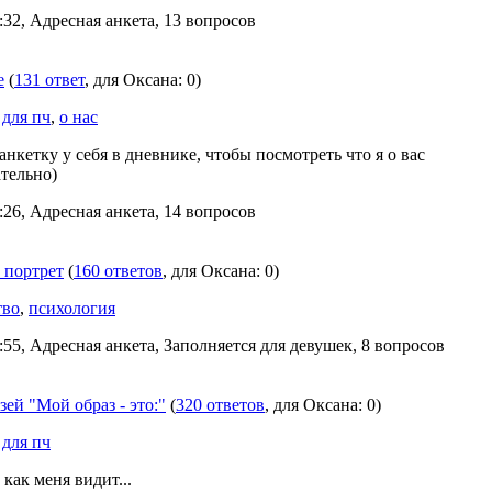
:32, Адресная анкета, 13 вопросов
е
(
131 ответ
, для Oксана: 0)
,
для пч
,
о нас
анкетку у себя в дневнике, чтобы посмотреть что я о вас
ательно)
:26, Адресная анкета, 14 вопросов
 портрет
(
160 ответов
, для Oксана: 0)
тво
,
психология
:55, Адресная анкета, Заполняется для девушек, 8 вопросов
зей "Мой образ - это:"
(
320 ответов
, для Oксана: 0)
,
для пч
 как меня видит...