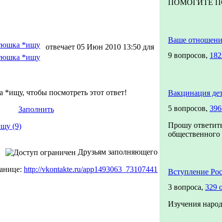
ПОМОГИТЕ ПО
Ваше отношени
тюшка *ищу
отвечает 05 Июн 2010 13:50 для
9 вопросов,
182
тюшка *ищу
 *ищу, чтобы посмотреть этот ответ!
Вакцинация де
5 вопросов,
396
Заполнить
Прошу ответить
щу (9)
общественного м
Друзьям заполняющего
ранице:
http://vkontakte.ru/app1493063_73107441
Вступление Ро
3 вопроса,
329 
Изучения народ