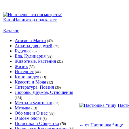
Каталог
Аниме и Манга
(40)
Анкеты для друзей
(69)
Будущее
(6)
Еда, Кулинария
(32)
Животные, Растения
(22)
Жизнь
(32)
Интернет
(44)
Кино, видео
(23)
Красота и Мода
(32)
Литература, Поэзия
(39)
Любовь, Дружба, Отношения
(134)
Мечты и Фантазии
(33)
Наст
Музыка
(33)
Обо мне и О нас
(39)
О моём блоге
(8)
Политика и Общество
(70)
←
от Настюшка *ищу
Прошлое и Воспоминания