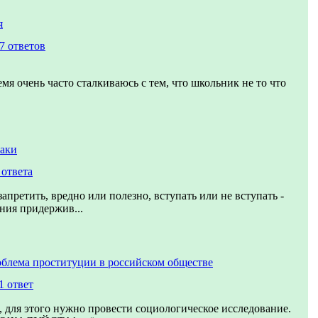
я
7 ответов
мя очень часто сталкиваюсь с тем, что школьник не то что
раки
 ответа
апретить, вредно или полезно, вступать или не вступать -
ения придержив...
блема проституции в российском обществе
1 ответ
 для этого нужно провести социологическое исследование.