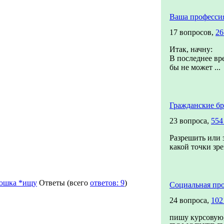
Ваша професси
17 вопросов,
26
Итак, начну:
В последнее вре
бы не может ...
Гражданские б
23 вопроса,
554
Разрешить или з
какой точки зр
юшка *ищу
Ответы
(всего
ответов: 9
)
Социальная про
24 вопроса,
102
пишу курсовую,