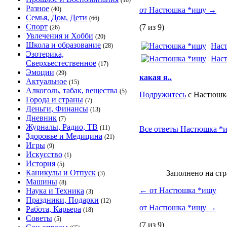
(18)
Разное
(40)
от Настюшка *ищу
→
Семья, Дом, Дети
(66)
Спорт
(7 из 9)
(26)
Увлечения и Хобби
(20)
Школа и образование
Нас
(28)
Эзотерика,
Нас
Сверхъестественное
(17)
Эмоции
(29)
какая я..
Актуальное
(15)
Алкоголь, табак, вещества
(5)
Подружитесь
с Настюшка
Города и страны
(7)
Деньги, Финансы
(13)
Дневник
(7)
Журналы, Радио, ТВ
(11)
Все ответы Настюшка *и
Здоровье и Медицина
(21)
Игры
(9)
Искусство
(1)
История
(5)
Каникулы и Отпуск
Заполнено на ст
(3)
Машины
(8)
←
от Настюшка *ищу
Наука и Техника
(3)
Праздники, Подарки
(12)
от Настюшка *ищу
→
Работа, Карьера
(18)
Советы
(5)
(7 из 9)