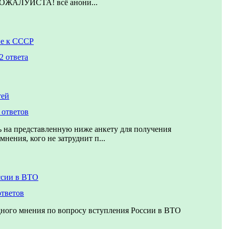
ЖАЛУЙСТА! всё анони...
е к СССР
2 ответа
тей
 ответов
 на представленную ниже анкету для получения
нения, кого не затруднит п...
ссии в ВТО
ответов
ного мнения по вопросу вступления России в ВТО