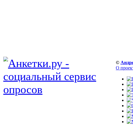
©
Андр
О проек