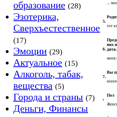
образование
... м
(28)
Эзотерика,
Родит
5.
Сверхъестественное
тот к
(17)
Пред
них н
Эмоции
6.
дитя.
(29)
меня 
Актуальное
(15)
Алкоголь, табак,
Вы п
7.
нееее
вещества
(5)
Города и страны
Пол
(7)
•
Женс
Деньги, Финансы