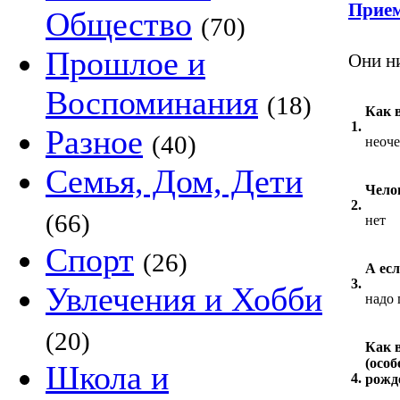
Прием
Общество
(70)
Прошлое и
Они н
Воспоминания
(18)
Как 
1.
Разное
(40)
неоч
Семья, Дом, Дети
Челов
2.
(66)
нет
Спорт
(26)
А есл
3.
Увлечения и Хобби
надо 
(20)
Как 
(особ
Школа и
4.
рожд