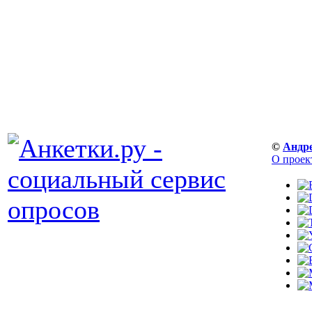
©
Андр
О проек