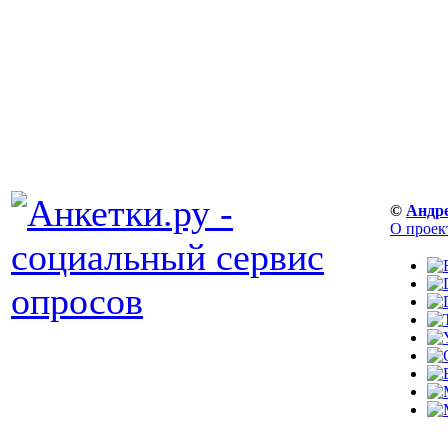
©
Андр
О проек