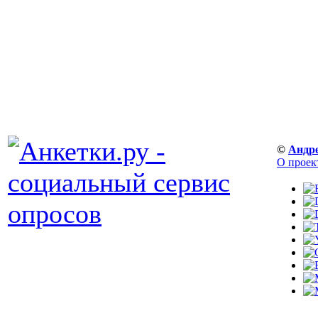
©
Андр
О проек