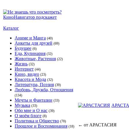
Каталог
Аниме и Манга
(40)
Анкеты для друзей
(69)
Будущее
(6)
Еда, Кулинария
(32)
Животные, Растения
(22)
Жизнь
(32)
Интернет
(44)
Кино, видео
(23)
Красота и Мода
(32)
Литература, Поэзия
(39)
Любовь, Дружба, Отношения
(134)
Мечты и Фантазии
(33)
Музыка
АРАСТ
(33)
Обо мне и О нас
(39)
О моём блоге
(8)
Политика и Общество
(70)
←
от АРАСТАСИЯ
Прошлое и Воспоминания
(18)