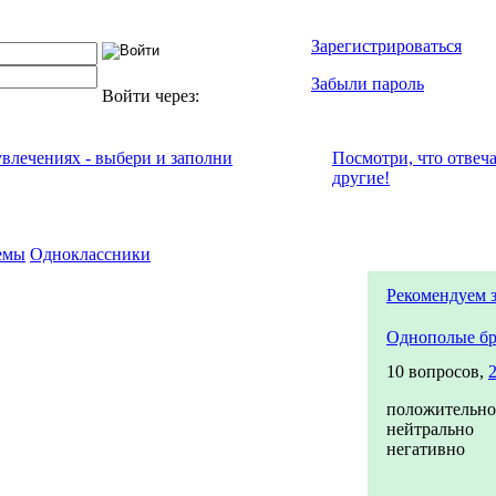
Зарегистрироваться
Забыли пароль
Войти через:
увлечениях - выбери и заполни
Посмотри, что отвeч
другие!
емы
Одноклассники
Рекомендуем 
Однополые б
10 вопросов,
положительно
нейтрально
негативно