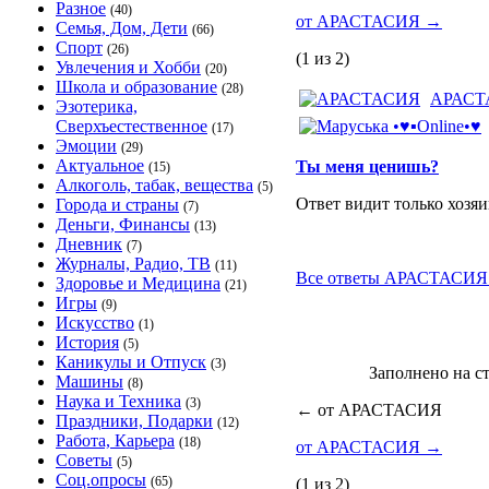
Разное
(40)
от АРАСТАСИЯ
→
Семья, Дом, Дети
(66)
Спорт
(26)
(1 из 2)
Увлечения и Хобби
(20)
Школа и образование
(28)
АРАСТ
Эзотерика,
Сверхъестественное
(17)
Эмоции
(29)
Актуальное
Ты меня ценишь?
(15)
Алкоголь, табак, вещества
(5)
Ответ видит только хозя
Города и страны
(7)
Деньги, Финансы
(13)
Дневник
(7)
Журналы, Радио, ТВ
(11)
Все ответы АРАСТАСИЯ 
Здоровье и Медицина
(21)
Игры
(9)
Искусство
(1)
История
(5)
Каникулы и Отпуск
(3)
Заполнено на с
Машины
(8)
Наука и Техника
(3)
←
от АРАСТАСИЯ
Праздники, Подарки
(12)
Работа, Карьера
(18)
от АРАСТАСИЯ
→
Советы
(5)
Соц.опросы
(65)
(1 из 2)