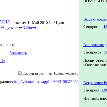
ПОМОГИТЕ П
Ваше отноше
АСИЯ
отвечает 11 Май 2010 14:31 для
9 вопросов,
18
Маруська •♥▪Online•♥
ин анкеты
Вакцинация д
5 вопросов,
39
Заполнить
Прошу ответи
(2)
общественного
Только хозяину
транице:
http://vkontakte.ru/app1493063_58373026
Вступление Р
3 вопроса,
329
Изучения нар