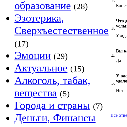
2.
образование
(28)
Коне
Эзотерика,
Что д
услы
Сверхъестественное
3.
Увид
(17)
Вы к
Эмоции
(29)
4.
Да
Актуальное
(15)
У вас
Алкоголь, табак,
удало
5.
вещества
Нет
(5)
Города и страны
(7)
Деньги, Финансы
Все отв