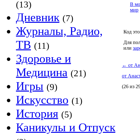
(13)
В м
мир
Дневник
(7)
Журналы, Радио,
Код это
ТВ
Для пол
(11)
или
зар
Здоровье и
←
от Ан
Медицина
(21)
от Анас
Игры
(9)
(26 из 2
Искусство
(1)
История
(5)
Каникулы и Отпуск