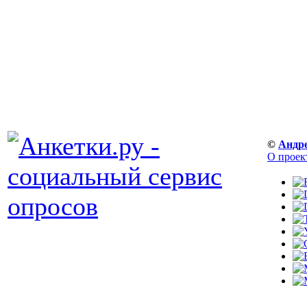
©
Андр
О проек