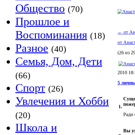
Общество
(70)
Прошлое и
Воспоминания
←
от Ан
(18)
от Анас
Разное
(40)
(26 из 2
Семья, Дом, Дети
2010 18
(66)
5 личны
Спорт
(26)
Увлечения и Хобби
Суще
поже
1.
(20)
Ради 
Школа и
Вы у