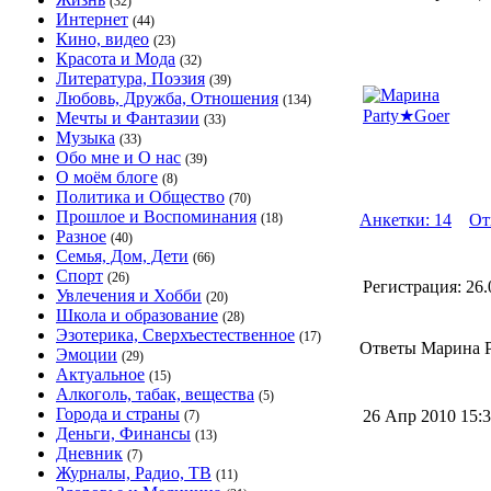
(32)
Интернет
(44)
Кино, видео
(23)
Красота и Мода
(32)
Литература, Поэзия
(39)
Любовь, Дружба, Отношения
(134)
Мечты и Фантазии
(33)
Музыка
(33)
Обо мне и О нас
(39)
О моём блоге
(8)
Политика и Общество
(70)
Прошлое и Воспоминания
(18)
Анкетки: 14
От
Разное
(40)
Семья, Дом, Дети
(66)
Спорт
(26)
Регистрация:
26.
Увлечения и Хобби
(20)
Школа и образование
(28)
Эзотерика, Сверхъестественное
(17)
Ответы Марина Pa
Эмоции
(29)
Актуальное
(15)
Алкоголь, табак, вещества
(5)
Города и страны
26 Апр 2010 15
(7)
Деньги, Финансы
(13)
Дневник
(7)
Журналы, Радио, ТВ
(11)