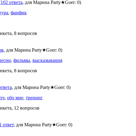
(
102 ответа
, для Марина Party★Goer: 0)
тура
,
фанфик
анкета, 8 вопросов
ов
, для Марина Party★Goer: 0)
песни
,
фильмы
,
высказывания
анкета, 8 вопросов
ответа
, для Марина Party★Goer: 0)
 пч
,
обо мне
,
тренинг
анкета, 12 вопросов
1 ответ
, для Марина Party★Goer: 0)