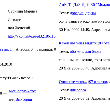
АнКеТа ДлЯ ДрУзЕй "Можно 
Сурнина Марина
Темы:
доверие
,
друзья
Лотошино
Хочу узнать насколько мне до
пол Женский
30 Ноя 2009 14:49, Адресная а
http://vkontakte.ru/id32186116
Какой вы меня видите
(
84 отв
веты: 1
Альбом: 0 Закладки: 0
Темы:
обо мне
,
для блога
если вам не сложно, то ответь
04.2010
20 Янв 2009 08:46, Адресная 
rty★Goer - всего 1
Опишите меня...
(
97 ответов
,
Темы:
для блога
Мой образ - это:
:38 —
20 Янв 2009 08:52, Адресная а
для
Виктория