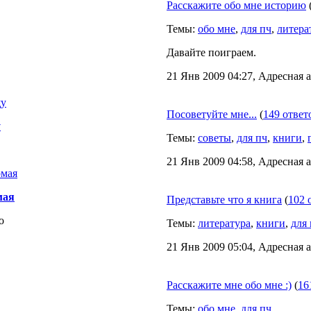
Расскажите обо мне историю
Темы:
обо мне
,
для пч
,
литера
Давайте поиграем.
21 Янв 2009 04:27, Адресная 
Посоветуйте мне...
(
149 ответ
у
Темы:
советы
,
для пч
,
книги
,
21 Янв 2009 04:58, Адресная 
мая
Представьте что я книга
(
102 
о
Темы:
литература
,
книги
,
для
21 Янв 2009 05:04, Адресная 
Расскажите мне обо мне :)
(
16
Темы:
обо мне
,
для пч