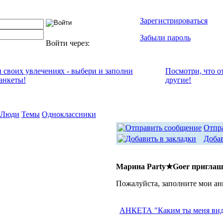
Зарегистрироваться
Забыли пароль
Войти через:
и своих увлечениях - выбери и заполни
Посмотри, что о
анкеты!
другие!
Люди
Темы
Одноклассники
Отпр
Добав
Марина Party★Goer приглаш
Пожалуйста, заполните мои ан
АНКЕТА "Каким ты меня ви