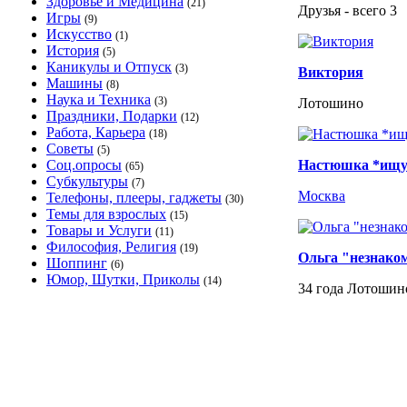
Здоровье и Медицина
(21)
Друзья - всего 3
Игры
(9)
Искусство
(1)
История
(5)
Каникулы и Отпуск
(3)
Виктория
Машины
(8)
Наука и Техника
(3)
Лотошино
Праздники, Подарки
(12)
Работа, Карьера
(18)
Советы
(5)
Соц.опросы
Настюшка *ищ
(65)
Субкультуры
(7)
Москва
Телефоны, плееры, гаджеты
(30)
Темы для взрослых
(15)
Товары и Услуги
(11)
Философия, Религия
(19)
Ольга "незнако
Шоппинг
(6)
Юмор, Шутки, Приколы
(14)
34 года Лотошин