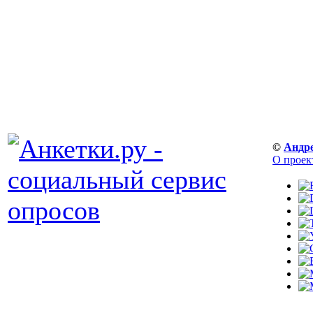
©
Андр
О проек