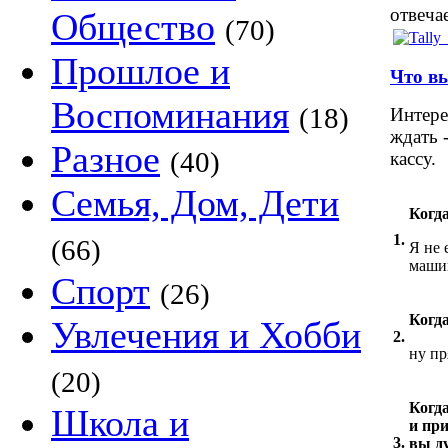
отвеча
Общество
(70)
Прошлое и
Что вы
Воспоминания
(18)
Интере
ждать 
Разное
(40)
кассу.
Семья, Дом, Дети
Когда
1.
(66)
Я не 
маши
Спорт
(26)
Когда
Увлечения и Хобби
2.
ну пр
(20)
Когда
Школа и
и пр
3.
вы д