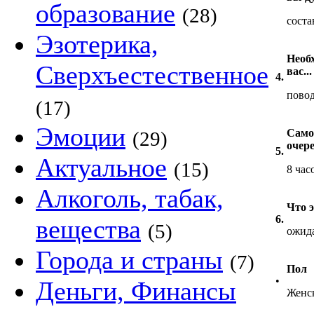
образование
(28)
сост
Эзотерика,
Необх
Сверхъестественное
вас...
4.
повод
(17)
Эмоции
Само
(29)
очер
5.
Актуальное
(15)
8 час
Алкоголь, табак,
Что 
6.
вещества
(5)
ожид
Города и страны
(7)
Пол
•
Деньги, Финансы
Женс