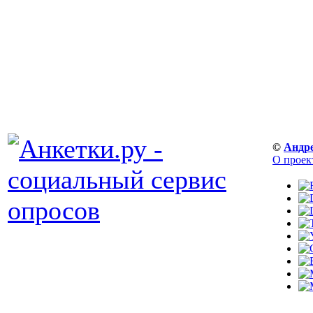
©
Андр
О проек