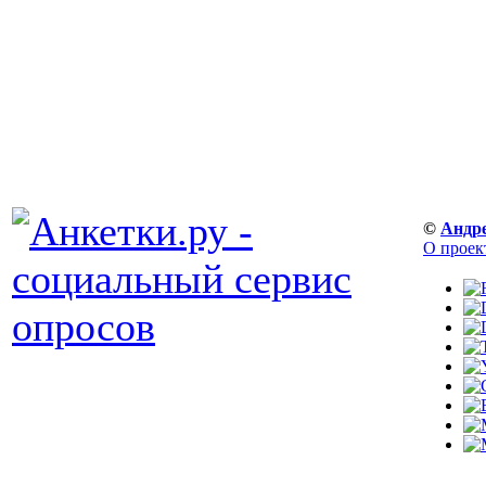
©
Андр
О проек