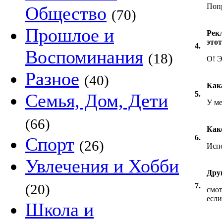
Попр
Общество
(70)
Прошлое и
Рекл
этот
4.
Воспоминания
(18)
О! Э
Разное
(40)
Как
5.
Семья, Дом, Дети
У ме
(66)
Как
6.
Спорт
(26)
Испо
Увлечения и Хобби
Дру
(20)
7.
смот
если
Школа и