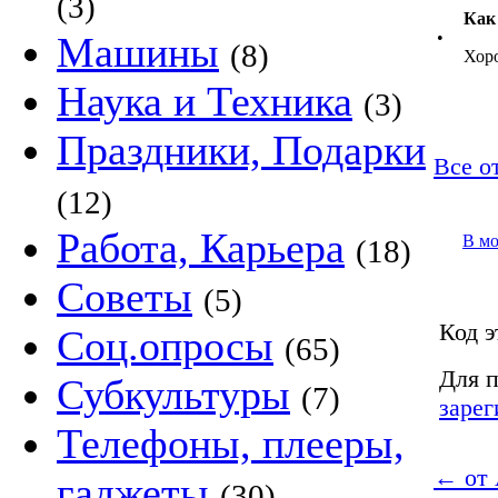
(3)
Как
•
Машины
(8)
Хор
Наука и Техника
(3)
Праздники, Подарки
Все от
(12)
Работа, Карьера
В м
(18)
Советы
(5)
Код э
Соц.опросы
(65)
Для п
Субкультуры
(7)
зарег
Телефоны, плееры,
←
от 
гаджеты
(30)