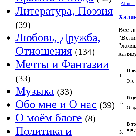
Allinna
Литература, Поэзия
Халяв
(39)
Все л
Любовь, Дружба,
"Вели
"халя
Отношения
(134)
халяву
Мечты и Фантазии
Пре
1.
(33)
Это 
Музыка
(33)
В ц
Обо мне и О нас
2.
(39)
О, д
О моём блоге
(8)
В то
Политика и
про
3.