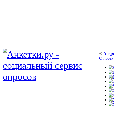
©
Андр
О проек