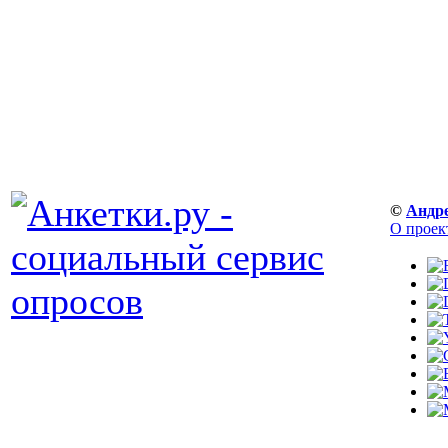
©
Андр
О проек