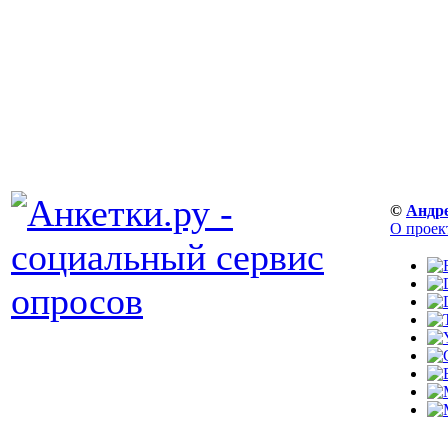
©
Андр
О проек