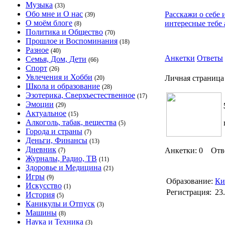
Музыка
(33)
Обо мне и О нас
Расскажи о себе 
(39)
О моём блоге
интересные тебе 
(8)
Политика и Общество
(70)
Прошлое и Воспоминания
(18)
Разное
(40)
Анкетки
Ответы
Семья, Дом, Дети
(66)
Спорт
(26)
Увлечения и Хобби
Личная страница
(20)
Школа и образование
(28)
Эзотерика, Сверхъестественное
(17)
Эмоции
(29)
Актуальное
(15)
Алкоголь, табак, вещества
(5)
Города и страны
(7)
Деньги, Финансы
(13)
Дневник
Анкетки: 0 Отв
(7)
Журналы, Радио, ТВ
(11)
Здоровье и Медицина
(21)
Игры
(9)
Образование:
Ки
Искусство
(1)
Регистрация:
23
История
(5)
Каникулы и Отпуск
(3)
Машины
(8)
Наука и Техника
(3)