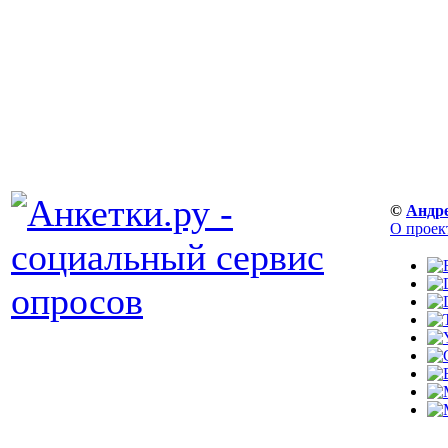
©
Андр
О проек