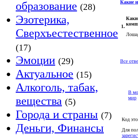
образование
Какие и
(28)
Эзотерика,
Каки
комп
1.
Сверхъестественное
Лошад
(17)
Эмоции
(29)
Все отве
Актуальное
(15)
Алкоголь, табак,
В м
вещества
мир
(5)
Города и страны
(7)
Код это
Деньги, Финансы
Для пол
зарегис