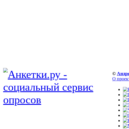
©
Андр
О проек