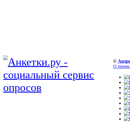
©
Андр
О проек