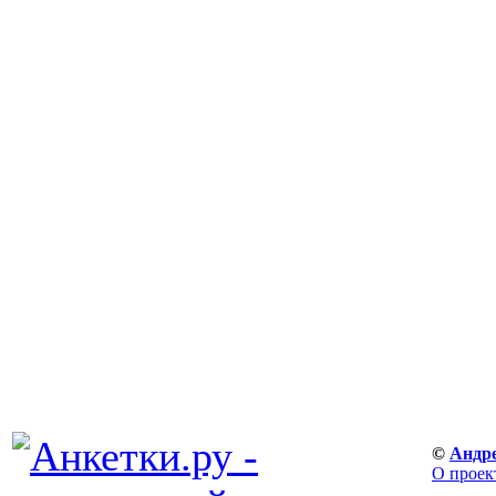
©
Андр
О проек