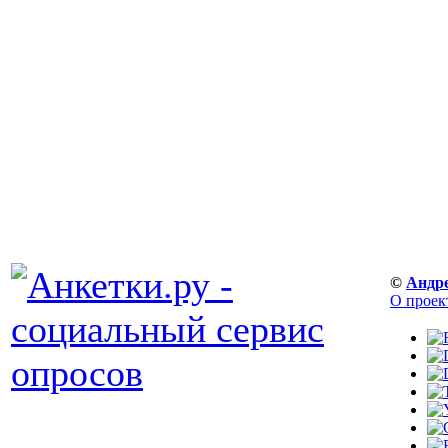
©
Андр
О проек