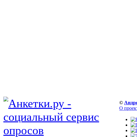
©
Андр
О проек