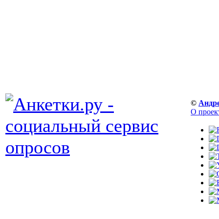
©
Андр
О проек