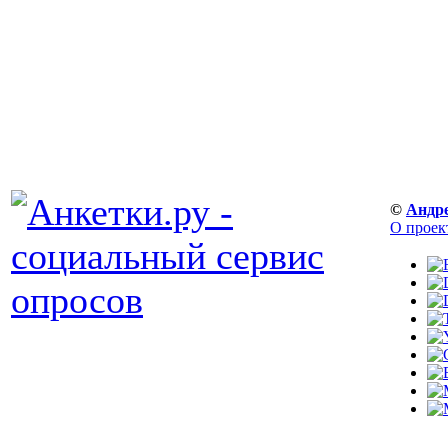
©
Андр
О проек