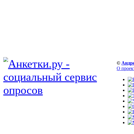
©
Андр
О проек