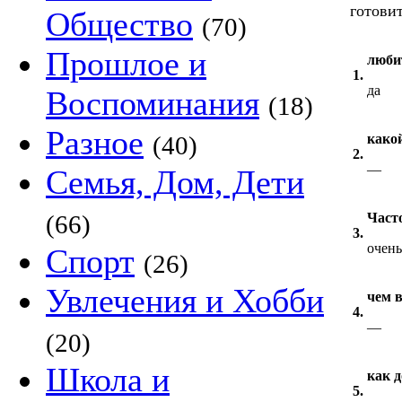
готови
Общество
(70)
Прошлое и
люби
1.
да
Воспоминания
(18)
Разное
(40)
како
2.
—
Семья, Дом, Дети
(66)
Част
3.
очень
Спорт
(26)
Увлечения и Хобби
чем 
4.
—
(20)
Школа и
как д
5.