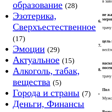
в зав
образование
(28)
Эзотерика,
не жа
меро
6.
Сверхъестественное
трачу
(17)
цель
7.
Эмоции
(29)
весё
Актуальное
(15)
наск
Алкоголь, табак,
посе
8.
трачу
вещества
(5)
Города и страны
Пол
(7)
•
Мужс
Деньги, Финансы
Возр