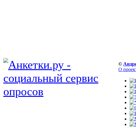
©
Андр
О проек