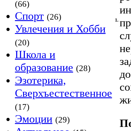
(66)
ин
Спорт
(26)
пр
1.
Увлечения и Хобби
сл
(20)
не
Школа и
за
образование
(28)
до
Эзотерика,
со
Сверхъестественное
жи
(17)
Эмоции
(29)
П