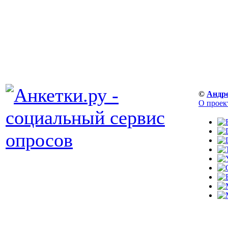
©
Андр
О проек