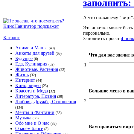
заполнить: 
А что по-вашему "вирт".....
Эта анкетка может быть 
персонально.
Каталог
Заполнить просят
4 поль
Аниме и Манга
(40)
Анкеты для друзей
(69)
Что для вас значит 
Будущее
(6)
Еда, Кулинария
1.
(32)
Животные, Растения
(22)
Жизнь
(32)
Интернет
(44)
Кино, видео
(23)
Большое место в ва
Красота и Мода
(32)
Литература, Поэзия
(39)
2.
Любовь, Дружба, Отношения
(134)
Мечты и Фантазии
(33)
Музыка
(33)
Обо мне и О нас
(39)
Вам нравиться вирт
О моём блоге
(8)
Политика и Общество