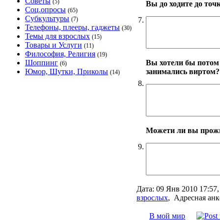
Советы
(5)
Вы до ходите до точ
Соц.опросы
(65)
Субкультуры
7.
(7)
Телефоны, плееры, гаджеты
(30)
Темы для взрослых
(15)
Товары и Услуги
(11)
Философия, Религия
(19)
Вы хотели бы потом 
Шоппинг
(6)
занимались виртом?
Юмор, Шутки, Приколы
(14)
8.
Можети ли вы прожи
9.
Дата:
09 Янв 2010 17:57
взрослых
,
Адресная анк
В мой мир