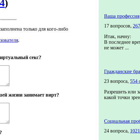
4
)
Ваша профессия
.........
17 вопросов,
267
заполнена только для кого-либо
Итак, начну:
зователя
.
В последнее вре
не может ...
виртуальный секс?
Гражданские бр
23 вопроса,
554 
Разрешить или за
шей жизни занимает вирт?
какой точки зре
Социальная про
24 вопроса,
1021
?