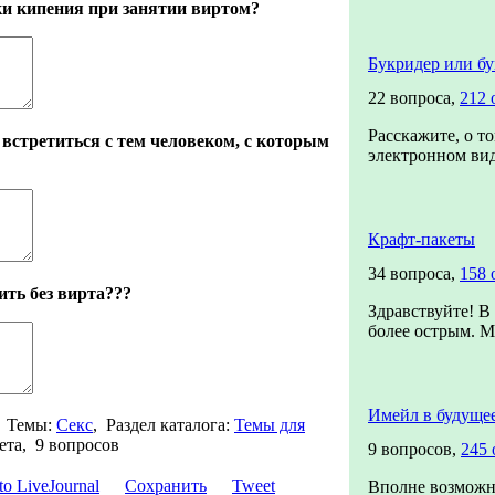
ки кипения при занятии виртом?
Букридер или бу
22 вопроса,
212 
Расскажите, о т
встретиться с тем человеком, с которым
электронном вид
Крафт-пакеты
34 вопроса,
158 
ть без вирта???
Здравствуйте! В
более острым. М
Имейл в будуще
,
Темы:
Секс
,
Раздел каталога:
Темы для
ета, 9 вопросов
9 вопросов,
245 
Сохранить
Tweet
Вполне возможно