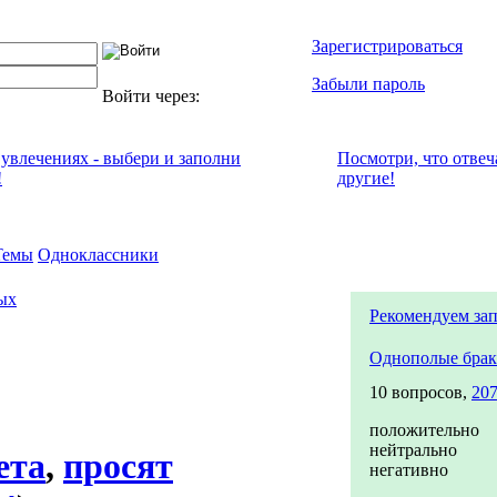
Зарегистрироваться
Забыли пароль
Войти через:
 увлечениях - выбери и заполни
Посмотри, что отвeч
!
другие!
Темы
Одноклассники
ых
Рекомендуем за
Однополые бра
10 вопросов,
207
положительно
нейтрально
ета
,
просят
негативно