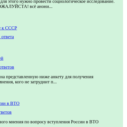
для этого нужно провести социологическое исследование.
АЛУЙСТА! всё анони...
е к СССР
 ответа
ей
ответов
на представленную ниже анкету для получения
ения, кого не затруднит п...
сии в ВТО
тветов
ного мнения по вопросу вступления России в ВТО