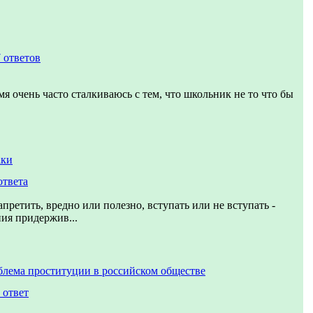
 ответов
мя очень часто сталкиваюсь с тем, что школьник не то что бы
аки
ответа
претить, вредно или полезно, вступать или не вступать -
ния придержив...
блема проституции в российском обществе
 ответ