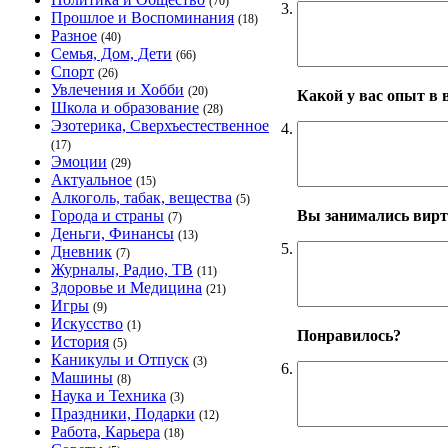
(70)
3.
Прошлое и Воспоминания
(18)
Разное
(40)
Семья, Дом, Дети
(66)
Спорт
(26)
Увлечения и Хобби
(20)
Какой у вас опыт в 
Школа и образование
(28)
Эзотерика, Сверхъестественное
4.
(17)
Эмоции
(29)
Актуальное
(15)
Алкоголь, табак, вещества
(5)
Вы занимались вирт
Города и страны
(7)
Деньги, Финансы
(13)
5.
Дневник
(7)
Журналы, Радио, ТВ
(11)
Здоровье и Медицина
(21)
Игры
(9)
Искусство
(1)
Понравилось?
История
(5)
Каникулы и Отпуск
(3)
6.
Машины
(8)
Наука и Техника
(3)
Праздники, Подарки
(12)
Работа, Карьера
(18)