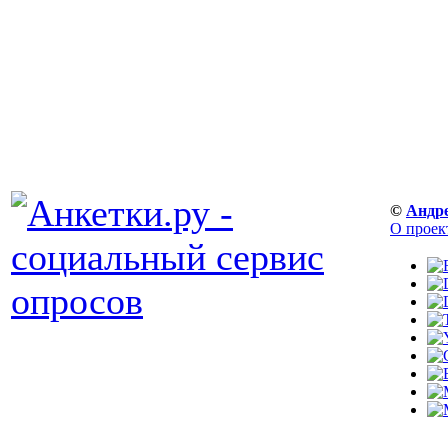
©
Андр
О проек