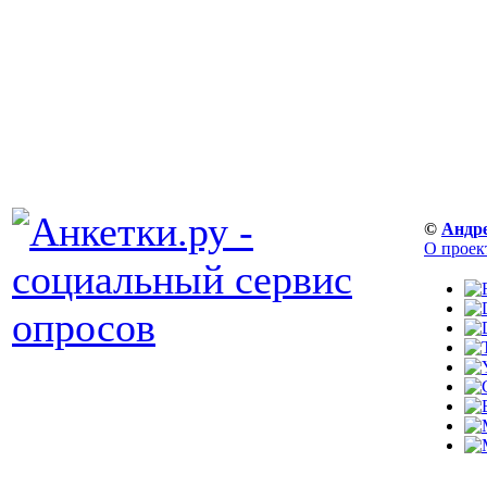
©
Андр
О проек