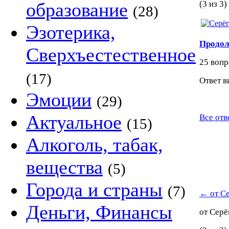
образование
(3 из 3)
(28)
Эзотерика,
Продол
Сверхъестественное
25 вопр
(17)
Ответ в
Эмоции
(29)
Актуальное
Все отв
(15)
Алкоголь, табак,
вещества
(5)
Города и страны
(7)
←
от С
Деньги, Финансы
от Сер