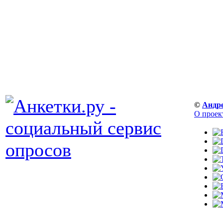
©
Андр
О проек