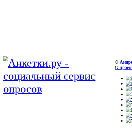
©
Андр
О проек